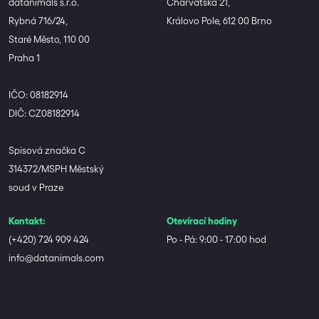
datanimals s.r.o.
Charvatská 21,
Rybná 716/24,
Královo Pole, 612 00 Brno
Staré Město, 110 00
Praha 1
IČO: 08182914
DIČ: CZ08182914
Spisová značka C
314372/MSPH Městský
soud v Praze
Kontakt:
Otevírací hodiny
(+420) 724 909 424
Po - Pá: 9:00 - 17:00 hod
info@datanimals.com