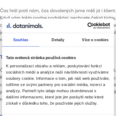
Čas hrál proti nám, čas dovolených jsme měli já i klient.
Když vám takto padne podnikání, nechcete čekat týdny,
ale potřebujete to vyřešit hned. Původně jsme mysleli, že
je to měsíční záležitost, ale vše se dusilo a padalo půl
roku.
Souhlas
Detaily
Více o cookies
Toto je H6 nadpis
Tato webová stránka používá cookies
K personalizaci obsahu a reklam, poskytování funkcí
Čas hrál proti nám, čas dovolených jsme měli já i klient.
sociálních médií a analýze naší návštěvnosti využíváme
Když vám takto padne podnikání, nechcete čekat týdny,
soubory cookie. Informace o tom, jak náš web používáte,
ale potřebujete to vyřešit hned. Původně jsme mysleli, že
sdílíme se svými partnery pro sociální média, inzerci a
analýzy. Partneři tyto údaje mohou zkombinovat s
je to měsíční záležitost, ale vše se dusilo a padalo půl
dalšími informacemi, které jste jim poskytli nebo které
roku.
získali v důsledku toho, že používáte jejich služby.