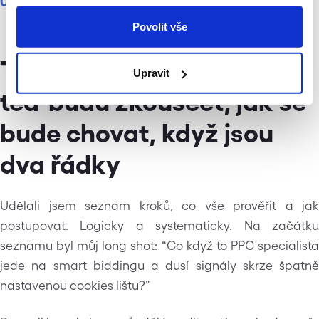
03
Povolit vše
Toto je pěkný H2 nadpis
Upravit
teď budu zkoušeet, jak se
bude chovat, když jsou
dva řádky
Udělali jsem seznam kroků, co vše prověřit a jak
postupovat. Logicky a systematicky. Na začátku
seznamu byl můj long shot: “Co když to PPC specialista
jede na smart biddingu a dusí signály skrze špatně
nastavenou cookies lištu?”