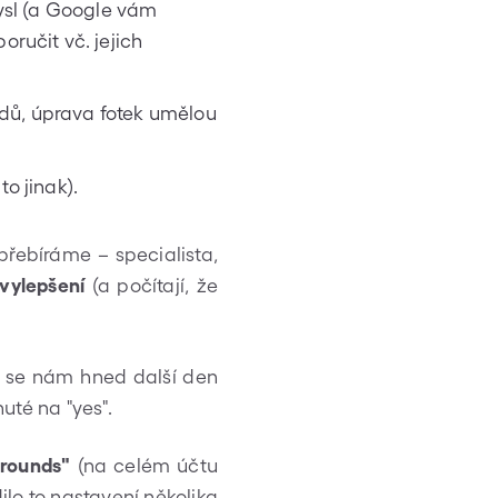
ysl (a Google vám
učit vč. jejich
edů, úprava fotek umělou
to jinak).
přebíráme – specialista,
 vylepšení
(a počítají, že
 se nám hned další den
té na "yes".
grounds"
(na celém účtu
lo to nastavení několika