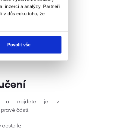
, inzerci a analýzy. Partneři
li v důsledku toho, že
Povolit vše
učení
s" a najdete je v
pravé části.
 cesta k: