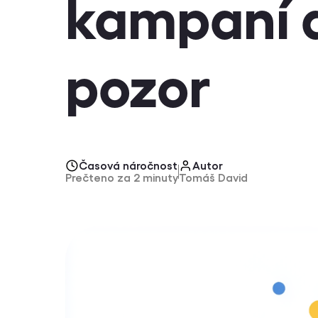
kampaní a
pozor
Časová náročnost
Autor
Prečteno za 2 minuty
Tomáš David