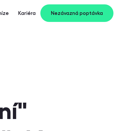
Nezávazná poptávka
níze
Kariéra
ní"