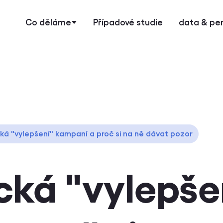
Co děláme
Případové studie
data & pe
á "vylepšení" kampaní a proč si na ně dávat pozor
ká "vylepše