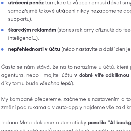
utrácení peněz
tam, kde to vůbec nemusí dávat sm
samozřejmě takové utrácení nikdy nezapomene dopor
supportu),
škaredým reklamám
(stories reklamy oříznuté do fe
inteligencí...),
nepřehlednosti v účtu
(něco nastavíte a další den je 
Často se nám stává, že na to narazíme u účtů, které 
agentura, nebo i majitel účtu
v dobré víře odkliknou
díky tomu bude
).
všechno lepší
My kampaně přebereme, začneme s nastavením a to
změní pod rukama a v auto-apply najdeme vše zakliknu
Jednou Meta dokonce
automaticky
povolila "AI back
manuálně zakázané) pro produktové inzeráty a rozhodi