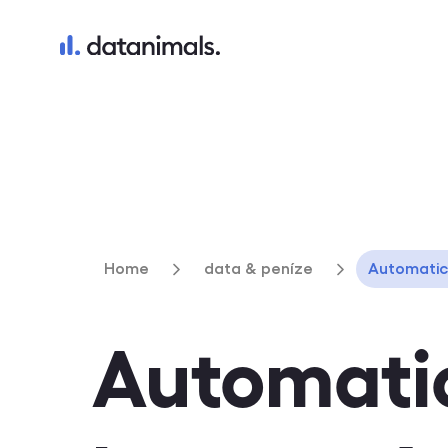
Home
data & peníze
Automatick
Automatic