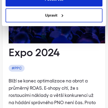
Optimalizujte na
zisk, ne na obrat:
Upravit
přednáška z
Czech Online
Expo 2024
#
PPC
Blíží se konec optimalizace na obrat a
průměrný ROAS. E-shopy cítí, že s
rostoucími náklady a větší konkurencí už
na hádání správného PNO není čas. Proto