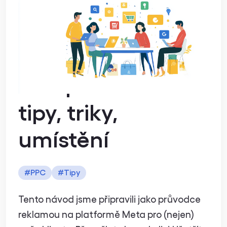
Jak vytvořit
reklamu na
Facebooku?
Kompletní návod:
tipy, triky,
umístění
#
PPC
#
Tipy
Tento návod jsme připravili jako průvodce
reklamou na platformě Meta pro (nejen)