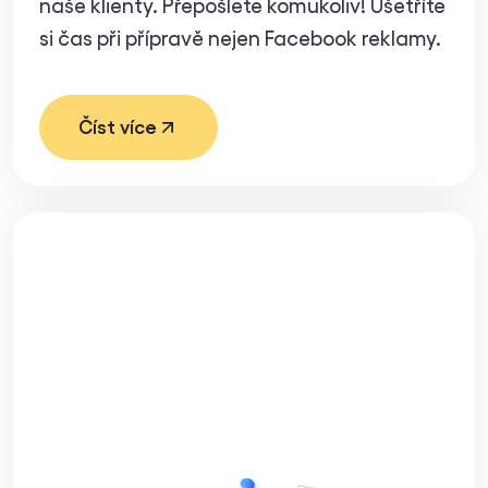
naše klienty. Přepošlete komukoliv! Ušetříte
si čas při přípravě nejen Facebook reklamy.
Číst více