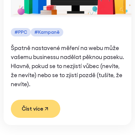
málo?
#
PPC
#
Kampaně
Špatně nastavené měření na webu může
vašemu businessu nadělat pěknou paseku.
Hlavně, pokud se to nezjistí vůbec (nevíte,
že nevíte) nebo se to zjistí pozdě (tušíte, že
nevíte).
Číst více