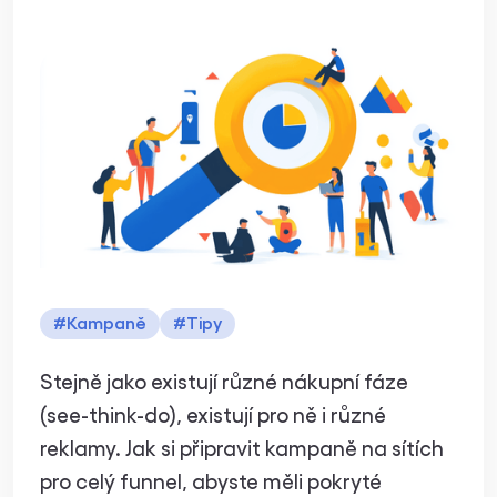
Jak na kampaně
na Facebooku a
Instagramu v roce
2025
#
Kampaně
#
Tipy
Stejně jako existují různé nákupní fáze
(see-think-do), existují pro ně i různé
reklamy. Jak si připravit kampaně na sítích
pro celý funnel, abyste měli pokryté