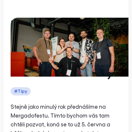
3 důvody, proč
přijet na
Mergadofest (už
5. června v Brně)
#
Tipy
Stejně jako minulý rok přednášíme na
Mergadofestu. Tímto bychom vás tam
chtěli pozvat, koná se to už 5. června a