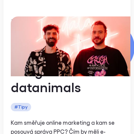
Kam směřuje
online marketing?
Rozhovor
Mergado x
datanimals
#
Tipy
Kam směřuje online marketing a kam se
posouvá správa PPC? Čím by měli e-