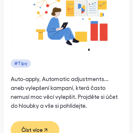
"vylepšení"
kampaní a proč si
na ně dávat pozor
#
Tipy
Auto-apply, Automatic adjustments...
aneb vylepšení kampaní, která často
nemusí moc věcí vylepšit. Projděte si účet
do hloubky a vše si pohlídejte.
Číst více