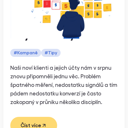
komunikací na
online projektu
zvýšit zisky?
#
Kampaně
#
Tipy
Naši noví klienti a jejich účty nám v srpnu
znovu připomněli jednu věc. Problém
špatného měření, nedostatku signálů a tím
pádem nedostatku konverzí je často
zakopaný v průniku několika disciplín.
Číst více