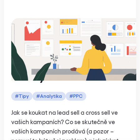
Cross sell a lead
sell report: k
čemu slouží a jak
ho vytvořit?
#
Tipy
#
Analytika
#
PPC
Jak se koukat na lead sell a cross sell ve
vašich kampaních? Co se skutečně ve
vašich kampaních prodává (a pozor –