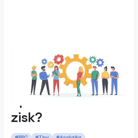
Jak si v Google
Ads odemknete
nové sloupce pro
optimalizaci na
zisk?
#
PPC
#
Tipy
#
Analytika