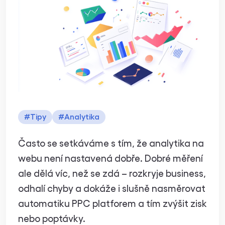
Co všechno byste
měli měřit na
webu a k čemu to
bude dobré
#
Tipy
#
Analytika
Často se setkáváme s tím, že analytika na
webu není nastavená dobře. Dobré měření
ale dělá víc, než se zdá – rozkryje business,
odhalí chyby a dokáže i slušně nasměrovat
automatiku PPC platforem a tím zvýšit zisk
nebo poptávky.