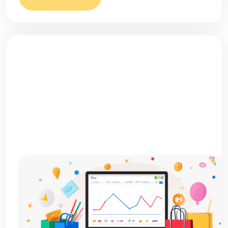
Co se stane, když
na webu měříte
špatně nebo