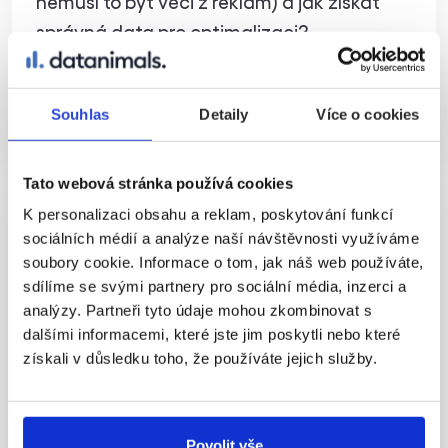
nemusí to být věci z reklam) a jak získat
správná data pro optimalizaci?
Číst více
Souhlas
Detaily
Více o cookies
Tato webová stránka používá cookies
K personalizaci obsahu a reklam, poskytování funkcí
sociálních médií a analýze naší návštěvnosti využíváme
soubory cookie. Informace o tom, jak náš web používáte,
sdílíme se svými partnery pro sociální média, inzerci a
analýzy. Partneři tyto údaje mohou zkombinovat s
dalšími informacemi, které jste jim poskytli nebo které
získali v důsledku toho, že používáte jejich služby.
Povolit vše