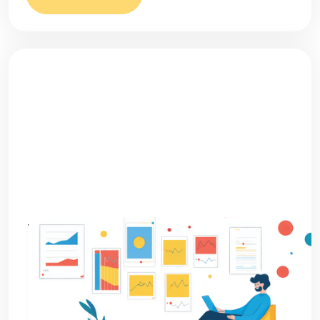
Report online
kampaní jako
radar na peníze