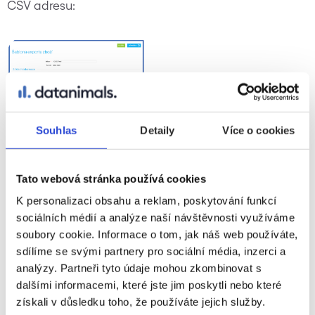
CSV adresu:
Souhlas
Detaily
Více o cookies
Tato webová stránka používá cookies
K personalizaci obsahu a reklam, poskytování funkcí
sociálních médií a analýze naší návštěvnosti využíváme
V Mergadu vytvořte pravidlo pro import souboru a
soubory cookie. Informace o tom, jak náš web používáte,
sdílíme se svými partnery pro sociální média, inzerci a
obohaťte si feed o nákupní ceny:
analýzy. Partneři tyto údaje mohou zkombinovat s
dalšími informacemi, které jste jim poskytli nebo které
získali v důsledku toho, že používáte jejich služby.