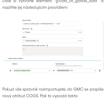
Dále si vytvořte element “g:cost_of_goods_sold” a
naplňte jej následujícím pravidlem:
Pokud vše správně naimportujete, do GMC se propíše
nový atribut COGS. Pak to vypadá takto: